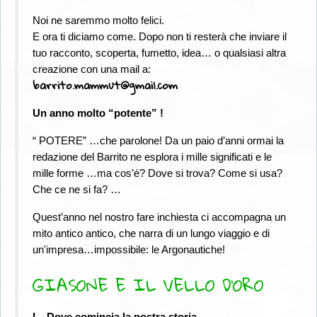
Noi ne saremmo molto felici.
E ora ti diciamo come. Dopo non ti resterà che inviare il
tuo racconto, scoperta, fumetto, idea… o qualsiasi altra
creazione con una mail a:
barrito.mammut@gmail.com
Un anno molto “potente” !
“ POTERE” …che parolone! Da un paio d’anni ormai la
redazione del Barrito ne esplora i mille significati e le
mille forme …ma cos’é? Dove si trova? Come si usa?
Che ce ne si fa? …
Quest’anno nel nostro fare inchiesta ci accompagna un
mito antico antico, che narra di un lungo viaggio e di
un'impresa…impossibile: le Argonautiche!
GIASONE E IL VELLO D’ORO
I – Dove comincia la nostra storia