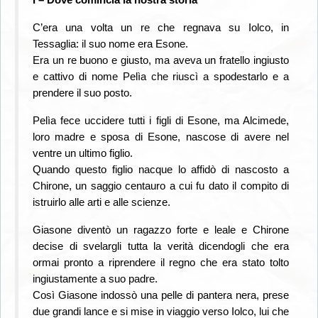
C’era una volta un re che regnava su Iolco, in
Tessaglia: il suo nome era Esone.
Era un re buono e giusto, ma aveva un fratello ingiusto
e cattivo di nome Pelìa che riuscì a spodestarlo e a
prendere il suo posto.
Pelìa fece uccidere tutti i figli di Esone, ma Alcimede,
loro madre e sposa di Esone, nascose di avere nel
ventre un ultimo figlio.
Quando questo figlio nacque lo affidò di nascosto a
Chirone, un saggio centauro a cui fu dato il compito di
istruirlo alle arti e alle scienze.
Giasone diventò un ragazzo forte e leale e Chirone
decise di svelargli tutta la verità dicendogli che era
ormai pronto a riprendere il regno che era stato tolto
ingiustamente a suo padre.
Così Giasone indossò una pelle di pantera nera, prese
due grandi lance e si mise in viaggio verso Iolco, lui che