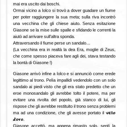
mai era uscito dai boschi.
Ormai vicino a Iolco si trovò a dover guadare un fiume
per poter raggiungere la sua meta; sulla riva incontrò
una vecchina che gli chiese aiuto.
Senza esitazione
Giasone se la mise sulle spalle e sfidando le correnti la
aiutò ad arrivare sull’altra sponda.
Attraversando il fiume perse un sandalo…
(La vecchina era in realtà la dea Era, moglie di Zeus,
che come spesso piaceva fare agli dei, stava testando
la bontà di Giasone !)
Giasone arrivò infine a Iolco e si annunciò come erede
legittimo al trono. Pelìa impallidì vedendolo con un solo
sandalo ai piedi visto che gli era stato predetto che un
eroe monosandalo gli avrebbe tolto il potere, ma per
evitare una rivolta del popolo, già stanco di lui, gli
rispose che gli avrebbe restituito il trono senza problemi
vello
ma ad una condizione, che gli avesse portato il
d’oro.
Giasone accettò, ma appena rimasto solo, sentì la