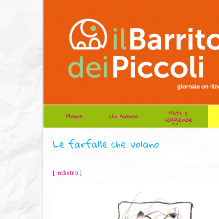
Miti e
Home
chi siamo
leggende
Le farfalle che volano
[ indietro ]