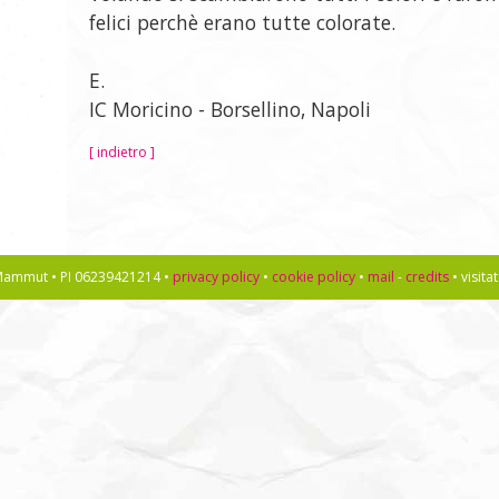
felici perchè erano tutte colorate.
E.
IC Moricino - Borsellino, Napoli
[ indietro ]
l Mammut • PI 06239421214 •
privacy policy
•
cookie policy
•
mail
-
credits
• visit