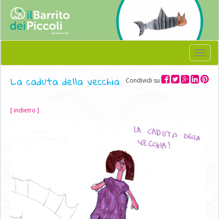
Menu
La caduta della vecchia
Condividi su
[ indietro ]