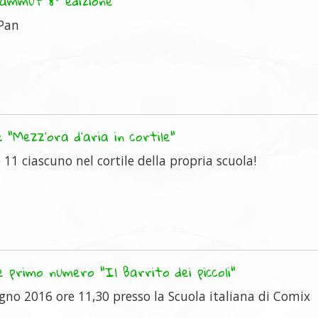
mammut 8° edizione
 Pan
 "Mezz'ora d'aria in cortile"
le 11 ciascuno nel cortile della propria scuola!
 primo numero "Il Barrito dei piccoli"
gno 2016 ore 11,30 presso la Scuola italiana di Comix