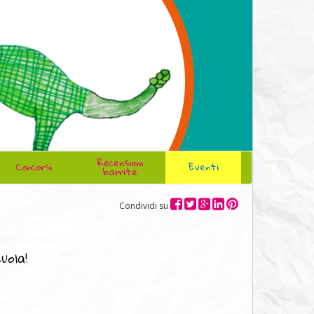
Recensioni
Concorsi
Eventi
barrite
Condividi su
uola!