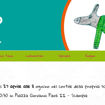
Le Tane
Laboratori
Speciale
Enigmi
il
27 aprile alle 11
ognuno nel cortile della propria sc
:30 in Piazza Giovanni Paoli II - Scampia