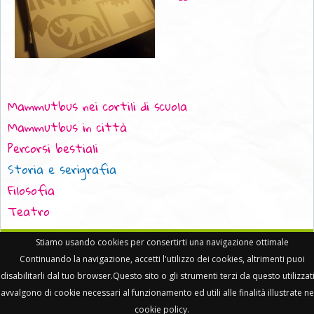
Mammutbus nei cortili di scuola
Mammutbus in città
Percorsi bestiali
Storia e serigrafia
Filosofia
Teatro
Stiamo usando cookies per consertirti una navigazione ottimale
Il Barrito del Mammut • PI 06239421214 •
privacy policy
•
cookie policy
•
mail
-
Continuando la navigazione, accetti l'utilizzo dei cookies, altrimenti puoi
credits
• visitatore n° 898229
disabilitarli dal tuo browser.Questo sito o gli strumenti terzi da questo utilizzati
avvalgono di cookie necessari al funzionamento ed utili alle finalità illustrate ne
cookie policy.