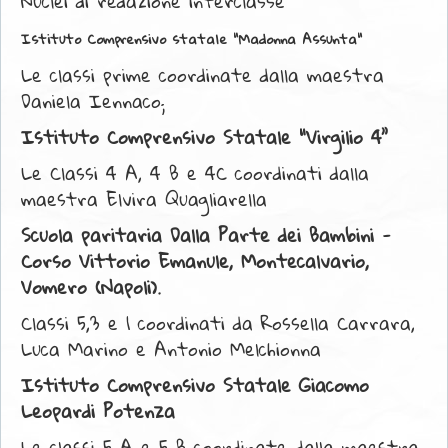
Nuclei di redazione interclasse
Istituto Comprensivo
statale "Madonna Assunta"
Le classi prime coordinate dalla maestra
Daniela Iennaco;
I
stituto Comprensivo Statale “Virgilio 4”
Le Classi 4 A, 4 B e 4C coordinati dalla
maestra Elvira Quagliarella
Scuola paritaria Dalla Parte dei Bambini -
Corso Vittorio Emanule, Montecalvario,
Vomero (Napoli).
Classi 5,3 e 1 coordinati da Rossella Carrara,
Luca Marino e Antonio Melchionna
I
stituto Comprensivo Statale Giacomo
Leopardi Potenza
Le classi 5 A e 5 B coordinate dalla maestra