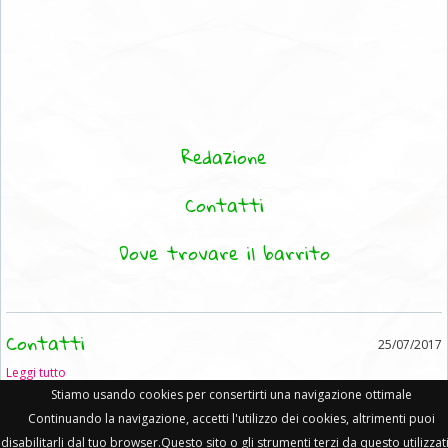
Redazione
Contatti
Dove trovare il barrito
Contatti
25/07/2017
Leggi tutto
Stiamo usando cookies per consertirti una navigazione ottimale
Continuando la navigazione, accetti l'utilizzo dei cookies, altrimenti puoi
Il Barrito del Mammut • PI 06239421214 •
privacy policy
•
cookie policy
•
mail
-
disabilitarli dal tuo browser.Questo sito o gli strumenti terzi da questo utilizzati