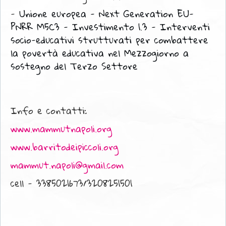
-
Unione europea - Next Generation
EU-
PNRR M5C3 - Investimento 1.3 - Interventi
socio-educativi strutturati per combattere
la povertà educativa nel Mezzogiorno a
sostegno del Terzo Settore
Info e contatti:
www.mammutnapoli.org
www.barritodeipiccoli.org
mammut.napoli@gmail.com
cell - 3385021673/3208251501