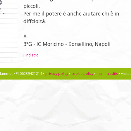
piccoli.
Per me il potere è anche aiutare chi è in
diffcioltà.
A.
3°G - IC Moricino - Borsellino, Napoli
[ indietro ]
l Mammut • PI 06239421214 •
privacy policy
•
cookie policy
•
mail
-
credits
• visit