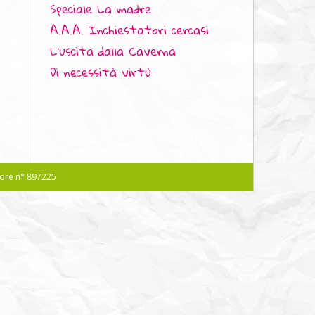
Speciale La madre
A.A.A. Inchiestatori cercasi
L'uscita dalla Caverna
Di necessità virtù
atore n° 897225