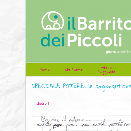
Miti e
Home
chi siamo
leggende
SPECIALE POTERE: le argonautich
[ indietro ]