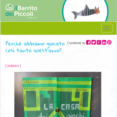
Menu
Perché abbiamo giocato
Condividi su
così tanto quest'anno?
[ indietro ]