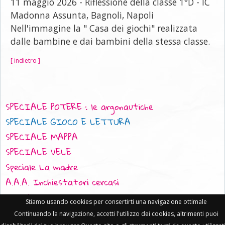
11 maggio 2026 - Riflessione della classe 1°D - IC
Madonna Assunta, Bagnoli, Napoli
Nell'immagine la " Casa dei giochi" realizzata
dalle bambine e dai bambini della stessa classe.
[ indietro ]
SPECIALE POTERE : le argonautiche
SPECIALE GIOCO E LETTURA
SPECIALE MAPPA
SPECIALE VELE
Speciale La madre
A.A.A. Inchiestatori cercasi
L'uscita dalla Caverna
Stiamo usando cookies per consertirti una navigazione ottimale
Di necessità virtù
Continuando la navigazione, accetti l'utilizzo dei cookies, altrimenti puoi