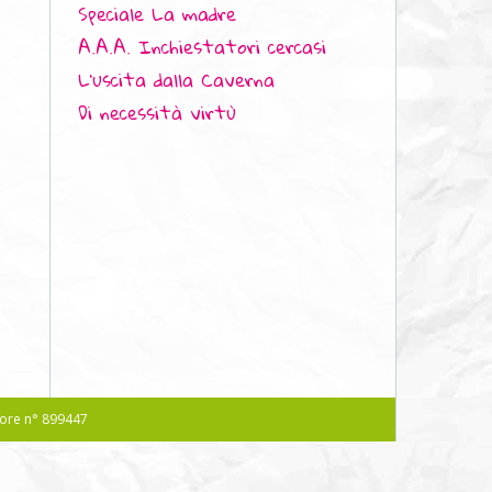
Speciale La madre
A.A.A. Inchiestatori cercasi
L'uscita dalla Caverna
Di necessità virtù
atore n° 899447