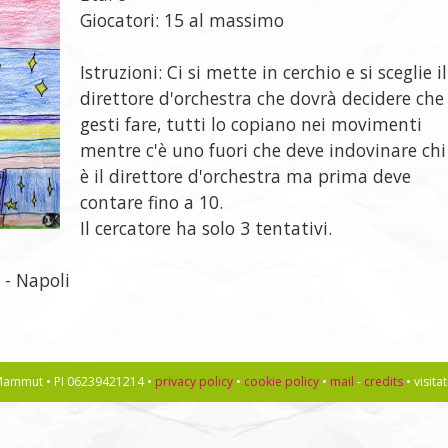
Giocatori: 15 al massimo
Istruzioni: Ci si mette in cerchio e si sceglie il
direttore d'orchestra che dovrà decidere che
gesti fare, tutti lo copiano nei movimenti
mentre c'è uno fuori che deve indovinare chi
è il direttore d'orchestra ma prima deve
contare fino a 10.
Il cercatore ha solo 3 tentativi.
 - Napoli
l Mammut • PI 06239421214 •
privacy policy
•
cookie policy
•
mail
-
credits
• visit