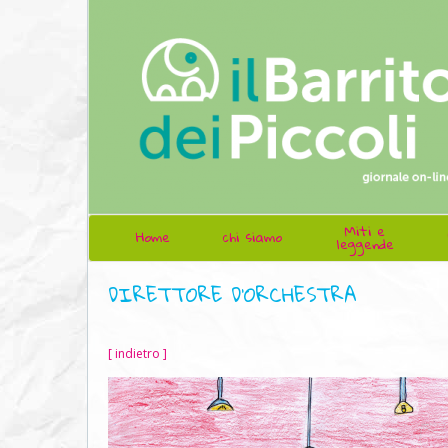
Miti e
Home
chi siamo
leggende
DIRETTORE D'ORCHESTRA
[ indietro ]