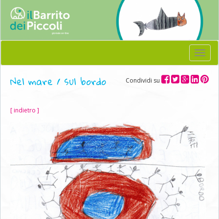
Menu
Nel mare / sul bordo
Condividi su
[ indietro ]