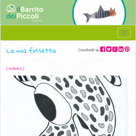
Menu
La mia fossetta
Condividi su
[ indietro ]