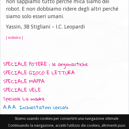
non sappiamo tutto perché mica siamo dei
robot. E non dobbiamo ridere degli altri perché
siamo solo esseri umani.
Yassin, 3B Stigliani – I.C. Leopardi
[ indietro ]
SPECIALE POTERE : le argonautiche
SPECIALE GIOCO E LETTURA
SPECIALE MAPPA
SPECIALE VELE
Speciale La madre
A.A.A. Inchiestatori cercasi
L'uscita dalla Caverna
Stiamo usando cookies per consertirti una navigazione ottimale
Di necessità virtù
Continuando la navigazione, accetti l'utilizzo dei cookies, altrimenti puoi